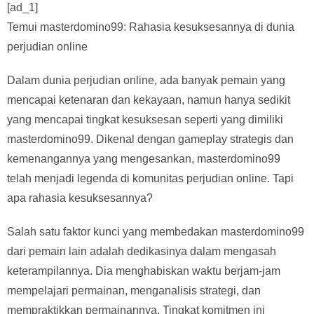
[ad_1]
Temui masterdomino99: Rahasia kesuksesannya di dunia
perjudian online
Dalam dunia perjudian online, ada banyak pemain yang
mencapai ketenaran dan kekayaan, namun hanya sedikit
yang mencapai tingkat kesuksesan seperti yang dimiliki
masterdomino99. Dikenal dengan gameplay strategis dan
kemenangannya yang mengesankan, masterdomino99
telah menjadi legenda di komunitas perjudian online. Tapi
apa rahasia kesuksesannya?
Salah satu faktor kunci yang membedakan masterdomino99
dari pemain lain adalah dedikasinya dalam mengasah
keterampilannya. Dia menghabiskan waktu berjam-jam
mempelajari permainan, menganalisis strategi, dan
mempraktikkan permainannya. Tingkat komitmen ini