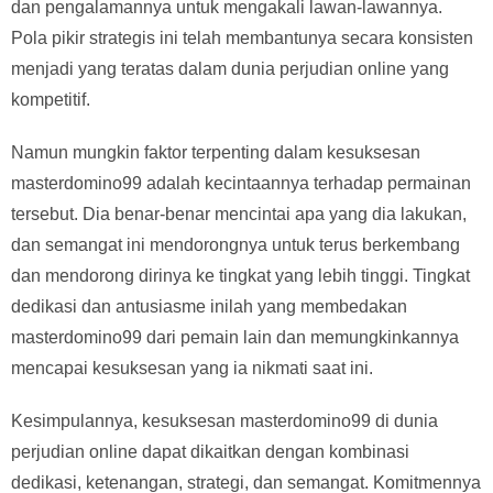
dan pengalamannya untuk mengakali lawan-lawannya.
Pola pikir strategis ini telah membantunya secara konsisten
menjadi yang teratas dalam dunia perjudian online yang
kompetitif.
Namun mungkin faktor terpenting dalam kesuksesan
masterdomino99 adalah kecintaannya terhadap permainan
tersebut. Dia benar-benar mencintai apa yang dia lakukan,
dan semangat ini mendorongnya untuk terus berkembang
dan mendorong dirinya ke tingkat yang lebih tinggi. Tingkat
dedikasi dan antusiasme inilah yang membedakan
masterdomino99 dari pemain lain dan memungkinkannya
mencapai kesuksesan yang ia nikmati saat ini.
Kesimpulannya, kesuksesan masterdomino99 di dunia
perjudian online dapat dikaitkan dengan kombinasi
dedikasi, ketenangan, strategi, dan semangat. Komitmennya