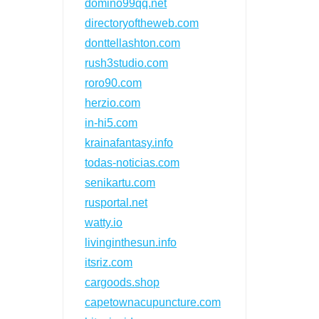
domino99qq.net
directoryoftheweb.com
donttellashton.com
rush3studio.com
roro90.com
herzio.com
in-hi5.com
krainafantasy.info
todas-noticias.com
senikartu.com
rusportal.net
watty.io
livinginthesun.info
itsriz.com
cargoods.shop
capetownacupuncture.com