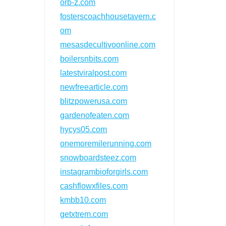
orb-z.com
fosterscoachhousetavern.c
om
mesasdecultivoonline.com
boilersnbits.com
latestviralpost.com
newfreearticle.com
blitzpowerusa.com
gardenofeaten.com
hycys05.com
onemoremilerunning.com
snowboardsteez.com
instagrambioforgirls.com
cashflowxfiles.com
kmbb10.com
getxtrem.com