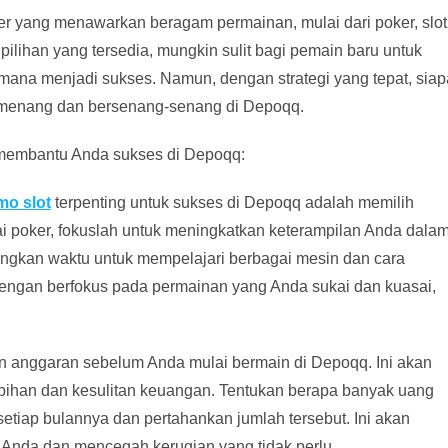
r yang menawarkan beragam permainan, mulai dari poker, slot
ilihan yang tersedia, mungkin sulit bagi pemain baru untuk
ana menjadi sukses. Namun, dengan strategi yang tepat, siap
 menang dan bersenang-senang di Depoqq.
k membantu Anda sukses di Depoqq:
mo slot
terpenting untuk sukses di Depoqq adalah memilih
i poker, fokuslah untuk meningkatkan keterampilan Anda dala
luangkan waktu untuk mempelajari berbagai mesin dan cara
ngan berfokus pada permainan yang Anda sukai dan kuasai,
n anggaran sebelum Anda mulai bermain di Depoqq. Ini akan
ihan dan kesulitan keuangan. Tentukan berapa banyak uang
etiap bulannya dan pertahankan jumlah tersebut. Ini akan
nda dan mencegah kerugian yang tidak perlu.