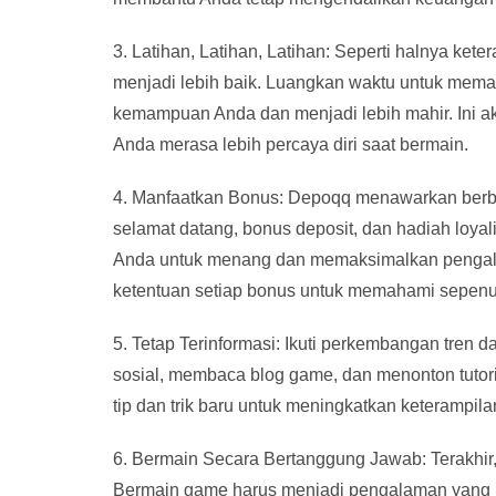
3. Latihan, Latihan, Latihan: Seperti halnya ke
menjadi lebih baik. Luangkan waktu untuk mem
kemampuan Anda dan menjadi lebih mahir. Ini
Anda merasa lebih percaya diri saat bermain.
4. Manfaatkan Bonus: Depoqq menawarkan berba
selamat datang, bonus deposit, dan hadiah loya
Anda untuk menang dan memaksimalkan pengal
ketentuan setiap bonus untuk memahami sepenu
5. Tetap Terinformasi: Ikuti perkembangan tren 
sosial, membaca blog game, dan menonton tutor
tip dan trik baru untuk meningkatkan keteramp
6. Bermain Secara Bertanggung Jawab: Terakhir
Bermain game harus menjadi pengalaman yang