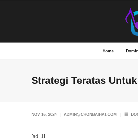
Skip
to
content
Home
Domi
Strategi Teratas Untu
NOV 16, 2024
ADMIN@CHONBAIHAT.COM
DO
[ad_1]