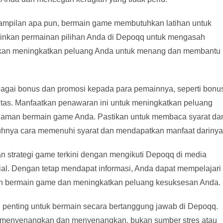
terampilan apa pun, bermain game membutuhkan latihan untuk
ainkan permainan pilihan Anda di Depoqq untuk mengasah
 akan meningkatkan peluang Anda untuk menang dan membantu
gai bonus dan promosi kepada para pemainnya, seperti bonu
litas. Manfaatkan penawaran ini untuk meningkatkan peluang
aman bermain game Anda. Pastikan untuk membaca syarat da
hnya cara memenuhi syarat dan mendapatkan manfaat darinya
dan strategi game terkini dengan mengikuti Depoqq di media
ial. Dengan tetap mendapat informasi, Anda dapat mempelajari
ilan bermain game dan meningkatkan peluang kesuksesan Anda.
, penting untuk bermain secara bertanggung jawab di Depoqq.
 menyenangkan dan menyenangkan, bukan sumber stres atau