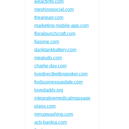
weactinfo.com
meshingsocial.com
thearguer.com
marketing-mobile-app.com
floralpunchcraft.com
fiasone.com
danktankbattery.com
mealudo.com
charlie-day.com
livedirectbettingpoker.com
foxbusinessupdate.com
lovedaddy.org
integrativemedicalmassage
plano.com
mrrugwashing.com
acb-bankia.com