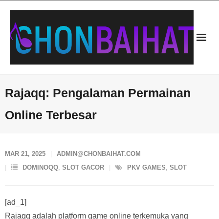
Skip
to
content
Rajaqq: Pengalaman Permainan
Online Terbesar
MAR 21, 2025
ADMIN@CHONBAIHAT.COM
DOMINOQQ
,
SLOT GACOR
PKV GAMES
,
SLOT
[ad_1]
Rajaqq adalah platform game online terkemuka yang