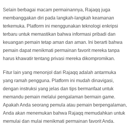
Selain berbagai macam permainannya, Rajaqq juga
membanggakan diri pada langkah-langkah keamanan
terkemuka. Platform ini menggunakan teknologi enkripsi
terbaru untuk memastikan bahwa informasi pribadi dan
keuangan pemain tetap aman dan aman. Ini berarti bahwa
pemain dapat menikmati permainan favorit mereka tanpa
harus khawatir tentang privasi mereka dikompromikan.
Fitur lain yang menonjol dari Rajaqq adalah antarmuka
yang ramah pengguna. Platform ini mudah dinavigasi,
dengan instruksi yang jelas dan tips bermanfaat untuk
memandu pemain melalui pengalaman bermain game.
Apakah Anda seorang pemula atau pemain berpengalaman,
Anda akan menemukan bahwa Rajaqq memudahkan untuk
memulai dan mulai menikmati permainan favorit Anda.