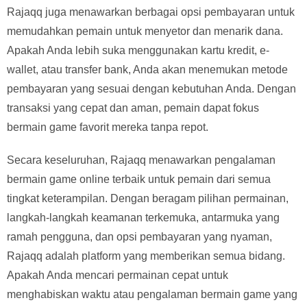
Rajaqq juga menawarkan berbagai opsi pembayaran untuk
memudahkan pemain untuk menyetor dan menarik dana.
Apakah Anda lebih suka menggunakan kartu kredit, e-
wallet, atau transfer bank, Anda akan menemukan metode
pembayaran yang sesuai dengan kebutuhan Anda. Dengan
transaksi yang cepat dan aman, pemain dapat fokus
bermain game favorit mereka tanpa repot.
Secara keseluruhan, Rajaqq menawarkan pengalaman
bermain game online terbaik untuk pemain dari semua
tingkat keterampilan. Dengan beragam pilihan permainan,
langkah-langkah keamanan terkemuka, antarmuka yang
ramah pengguna, dan opsi pembayaran yang nyaman,
Rajaqq adalah platform yang memberikan semua bidang.
Apakah Anda mencari permainan cepat untuk
menghabiskan waktu atau pengalaman bermain game yang