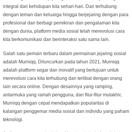
integral dari kehidupan kita sehari-hari. Dari terhubung
dengan teman dan keluarga hingga berjejaring dengan para
profesional dan berbagi pemikiran dan pengalaman kita
dengan dunia, platform media sosial telah merevolusi cara
kita berkomunikasi dan berinteraksi satu sama lain.
Salah satu pemain terbaru dalam permainan jejaring sosial
adalah Murniqq. Diluncurkan pada tahun 2021, Murniqq
adalah platform segar dan inovatif yang bertujuan untuk
merevolusi cara kita terhubung dan terlibat dengan orang
lain secara online. Dengan desainnya yang ramping,
antarmuka yang ramah pengguna, dan fitur-fitur mutakhir,
Murniqq dengan cepat mendapatkan popularitas di
kalangan penggemar media sosial dan individu yang paham
teknologi.