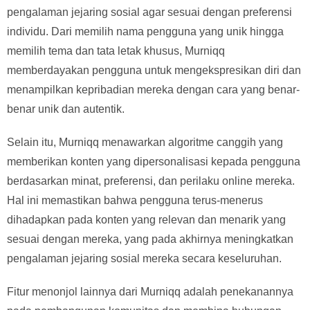
pengalaman jejaring sosial agar sesuai dengan preferensi
individu. Dari memilih nama pengguna yang unik hingga
memilih tema dan tata letak khusus, Murniqq
memberdayakan pengguna untuk mengekspresikan diri dan
menampilkan kepribadian mereka dengan cara yang benar-
benar unik dan autentik.
Selain itu, Murniqq menawarkan algoritme canggih yang
memberikan konten yang dipersonalisasi kepada pengguna
berdasarkan minat, preferensi, dan perilaku online mereka.
Hal ini memastikan bahwa pengguna terus-menerus
dihadapkan pada konten yang relevan dan menarik yang
sesuai dengan mereka, yang pada akhirnya meningkatkan
pengalaman jejaring sosial mereka secara keseluruhan.
Fitur menonjol lainnya dari Murniqq adalah penekanannya