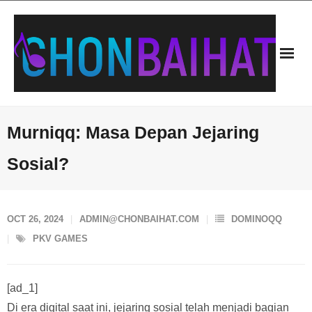
Skip
to
content
Murniqq: Masa Depan Jejaring
Sosial?
OCT 26, 2024
ADMIN@CHONBAIHAT.COM
DOMINOQQ
PKV GAMES
[ad_1]
Di era digital saat ini, jejaring sosial telah menjadi bagian