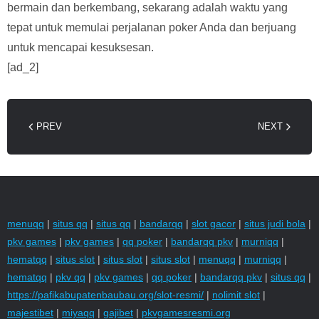
bermain dan berkembang, sekarang adalah waktu yang
tepat untuk memulai perjalanan poker Anda dan berjuang
untuk mencapai kesuksesan.
[ad_2]
PREV
NEXT
menuqq
|
situs qq
|
situs qq
|
bandarqq
|
slot gacor
|
situs judi bola
|
pkv games
|
pkv games
|
qq poker
|
bandarqq pkv
|
murniqq
|
hematqq
|
situs slot
|
situs slot
|
situs slot
|
menuqq
|
murniqq
|
hematqq
|
pkv qq
|
pkv games
|
qq poker
|
bandarqq pkv
|
situs qq
|
https://pafikabupatenbaubau.org/slot-resmi/
|
nolimit slot
|
majestibet
|
miyaqq
|
gajibet
|
pkvgamesresmi.org