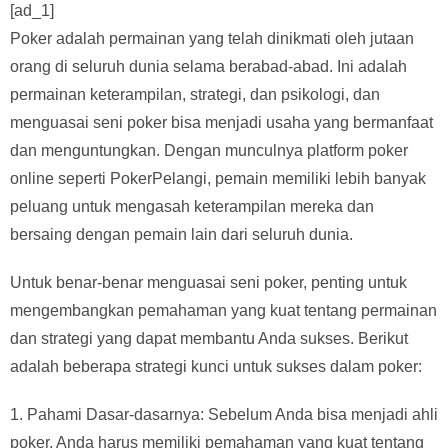
[ad_1]
Poker adalah permainan yang telah dinikmati oleh jutaan
orang di seluruh dunia selama berabad-abad. Ini adalah
permainan keterampilan, strategi, dan psikologi, dan
menguasai seni poker bisa menjadi usaha yang bermanfaat
dan menguntungkan. Dengan munculnya platform poker
online seperti PokerPelangi, pemain memiliki lebih banyak
peluang untuk mengasah keterampilan mereka dan
bersaing dengan pemain lain dari seluruh dunia.
Untuk benar-benar menguasai seni poker, penting untuk
mengembangkan pemahaman yang kuat tentang permainan
dan strategi yang dapat membantu Anda sukses. Berikut
adalah beberapa strategi kunci untuk sukses dalam poker:
1. Pahami Dasar-dasarnya: Sebelum Anda bisa menjadi ahli
poker, Anda harus memiliki pemahaman yang kuat tentang