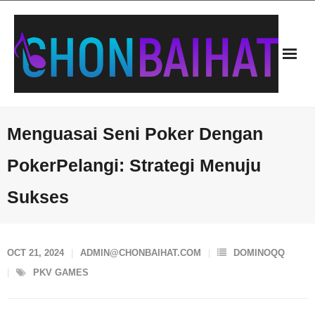
Skip
to
content
Menguasai Seni Poker Dengan
PokerPelangi: Strategi Menuju
Sukses
OCT 21, 2024
ADMIN@CHONBAIHAT.COM
DOMINOQQ
PKV GAMES