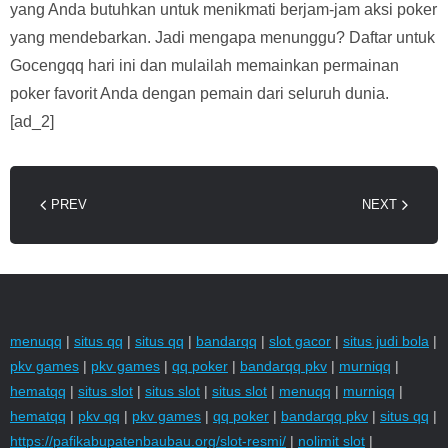
yang Anda butuhkan untuk menikmati berjam-jam aksi poker
yang mendebarkan. Jadi mengapa menunggu? Daftar untuk
Gocengqq hari ini dan mulailah memainkan permainan
poker favorit Anda dengan pemain dari seluruh dunia.
[ad_2]
PREV
NEXT
menuqq
|
situs qq
|
situs qq
|
bandarqq
|
slot gacor
|
situs judi bola
|
pkv games
|
pkv games
|
qq poker
|
bandarqq pkv
|
murniqq
|
hematqq
|
situs slot
|
situs slot
|
situs slot
|
menuqq
|
murniqq
|
hematqq
|
pkv qq
|
pkv games
|
qq poker
|
bandarqq pkv
|
situs qq
|
https://pafikabupatenbaubau.org/slot-resmi/
|
nolimit slot
|