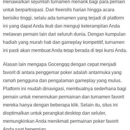
menawarkan sejumlah turnamen menarik bagi para pemain
untuk berpartisipasi. Dari freerolls harian hingga acara
berisiko tinggi, selalu ada turnamen yang terjadi di platform
ini yang dapat Anda ikuti dan menguji keterampilan Anda
melawan pemain lain dari seluruh dunia. Dengan kumpulan
hadiah yang murah hati dan gameplay kompetitif, turnamen
ini pasti akan membuat Anda tetap berada di tepi kursi Anda.
Alasan lain mengapa Gocengqq dengan cepat menjadi
favorit di antara penggemar poker adalah antarmuka yang
ramah pengguna dan pengalaman gameplay yang mulus.
Platform ini mudah dinavigasi, membuatnya sederhana bagi
pemain untuk menemukan permainan dan turnamen favorit
mereka hanya dengan beberapa klik. Selain itu, situs ini
dioptimalkan untuk perangkat desktop dan seluler,
memungkinkan Anda menikmati permainan poker favorit
Anda saat bepergian.