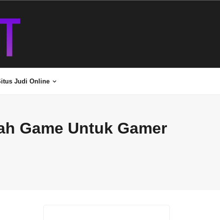
itus Judi Online
bah Game Untuk Gamer