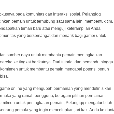
kusnya pada komunitas dan interaksi sosial. Pelangiqq
inkan pemain untuk terhubung satu sama lain, membentuk tim,
endapatkan teman baru atau menguji keterampilan Anda
komunitas yang bersemangat dan menarik bagi gamer untuk
 dan sumber daya untuk membantu pemain meningkatkan
eka ke tingkat berikutnya. Dari tutorial dan pemandu hingga
erkomitmen untuk membantu pemain mencapai potensi penuh
bisa.
m game online yang mengubah permainan yang mendefinisikan
armuka yang ramah pengguna, beragam pilihan permainan,
 komitmen untuk peningkatan pemain, Pelangiqq mengatur bilah
 seorang pemula yang ingin mencelupkan jari kaki Anda ke duni