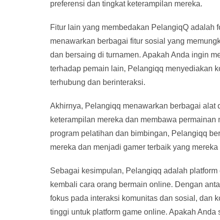
preferensi dan tingkat keterampilan mereka.
Fitur lain yang membedakan PelangiqQ adalah fo
menawarkan berbagai fitur sosial yang memungk
dan bersaing di turnamen. Apakah Anda ingin m
terhadap pemain lain, Pelangiqq menyediakan 
terhubung dan berinteraksi.
Akhirnya, Pelangiqq menawarkan berbagai alat
keterampilan mereka dan membawa permainan mer
program pelatihan dan bimbingan, Pelangiqq b
mereka dan menjadi gamer terbaik yang mereka 
Sebagai kesimpulan, Pelangiqq adalah platfor
kembali cara orang bermain online. Dengan ant
fokus pada interaksi komunitas dan sosial, dan
tinggi untuk platform game online. Apakah Anda