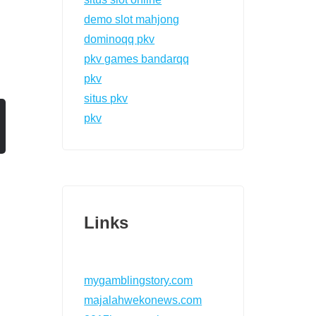
demo slot mahjong
dominoqq pkv
pkv games bandarqq
pkv
situs pkv
pkv
Links
mygamblingstory.com
majalahwekonews.com