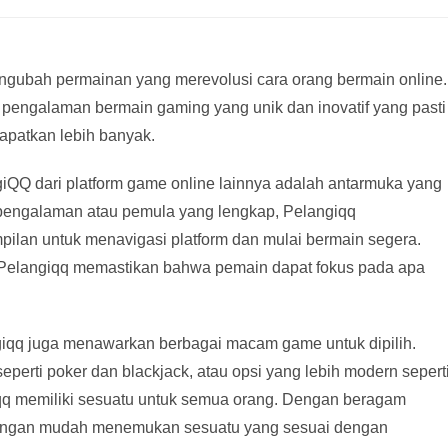
ngubah permainan yang merevolusi cara orang bermain online.
pengalaman bermain gaming yang unik dan inovatif yang pasti
patkan lebih banyak.
iQQ dari platform game online lainnya adalah antarmuka yang
pengalaman atau pemula yang lengkap, Pelangiqq
ilan untuk menavigasi platform dan mulai bermain segera.
na, Pelangiqq memastikan bahwa pemain dapat fokus pada apa
iqq juga menawarkan berbagai macam game untuk dipilih.
eperti poker dan blackjack, atau opsi yang lebih modern sepert
qq memiliki sesuatu untuk semua orang. Dengan beragam
t dengan mudah menemukan sesuatu yang sesuai dengan