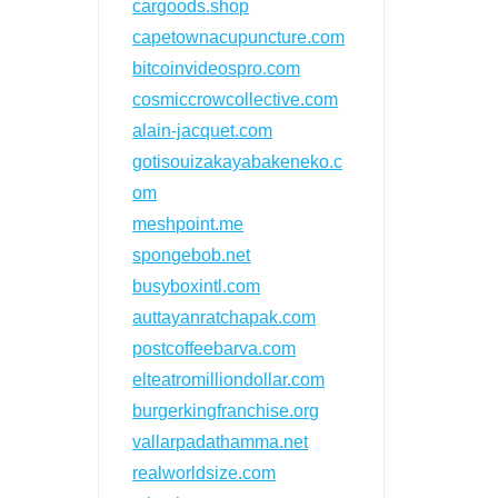
cargoods.shop
capetownacupuncture.com
bitcoinvideospro.com
cosmiccrowcollective.com
alain-jacquet.com
gotisouizakayabakeneko.c
om
meshpoint.me
spongebob.net
busyboxintl.com
auttayanratchapak.com
postcoffeebarva.com
elteatromilliondollar.com
burgerkingfranchise.org
vallarpadathamma.net
realworldsize.com