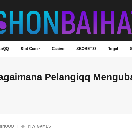
noQQ
Slot Gacor
Casino
SBOBET88
Togel
S
 Bagaimana Pelangiqq Mengu
MINOQQ
PKV GAMES