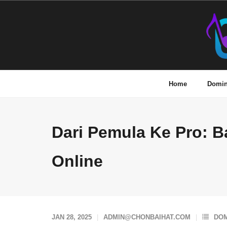
Skip
to
content
Home
Domi
Dari Pemula Ke Pro:
Online
JAN 28, 2025
ADMIN@CHONBAIHAT.COM
DO