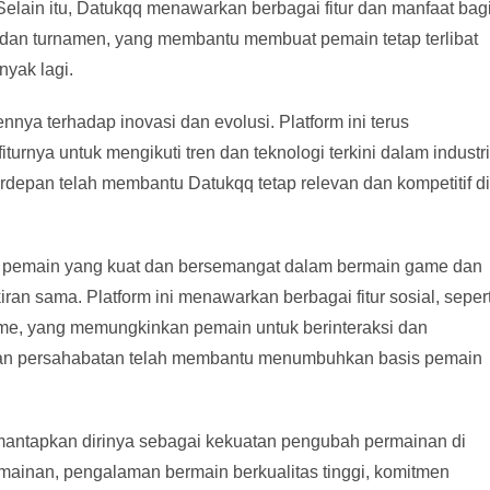
ain itu, Datukqq menawarkan berbagai fitur dan manfaat bag
, dan turnamen, yang membantu membuat pemain tetap terlibat
yak lagi.
ya terhadap inovasi dan evolusi. Platform ini terus
rnya untuk mengikuti tren dan teknologi terkini dalam industri
rdepan telah membantu Datukqq tetap relevan dan kompetitif di
s pemain yang kuat dan bersemangat dalam bermain game dan
an sama. Platform ini menawarkan berbagai fitur sosial, sepert
me, yang memungkinkan pemain untuk berinteraksi dan
 dan persahabatan telah membantu menumbuhkan basis pemain
antapkan dirinya sebagai kekuatan pengubah permainan di
mainan, pengalaman bermain berkualitas tinggi, komitmen