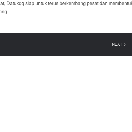
uat, Datukqq siap untuk terus berkembang pesat dan membentu
ang.
NEXT