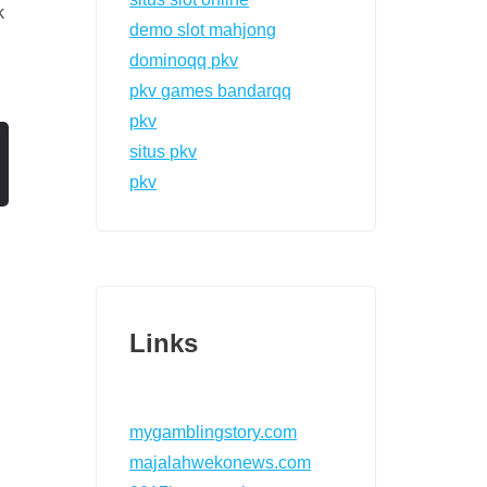
k
demo slot mahjong
dominoqq pkv
pkv games bandarqq
pkv
situs pkv
pkv
Links
mygamblingstory.com
majalahwekonews.com