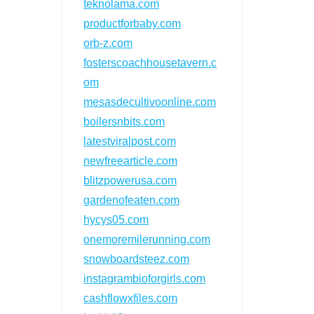
teknolama.com
productforbaby.com
orb-z.com
fosterscoachhousetavern.c
om
mesasdecultivoonline.com
boilersnbits.com
latestviralpost.com
newfreearticle.com
blitzpowerusa.com
gardenofeaten.com
hycys05.com
onemoremilerunning.com
snowboardsteez.com
instagrambioforgirls.com
cashflowxfiles.com